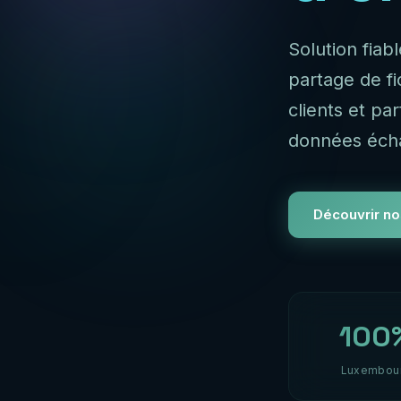
Solution fiab
partage de f
clients et pa
données éch
Découvrir no
100
Luxembou