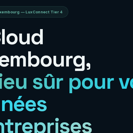
xembourg — LuxConnect Tier 4
Cloud
embourg,
lieu sûr pour 
nées
ntreprises