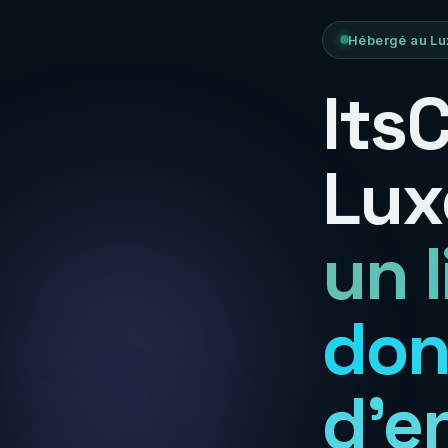
Hébergé au Lu
Its
Lux
un 
don
d'e