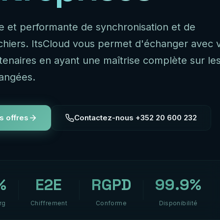
le et performante de synchronisation et de
ichiers. ItsCloud vous permet d'échanger avec 
rtenaires en ayant une maîtrise complète sur le
angées.
s offres
Contactez-nous +352 20 600 232
%
E2E
RGPD
99.9%
rg
Chiffrement
Conforme
Disponibilité