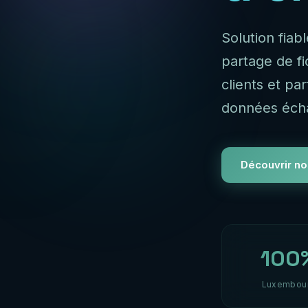
Solution fiab
partage de f
clients et pa
données éch
Découvrir no
100
Luxembou