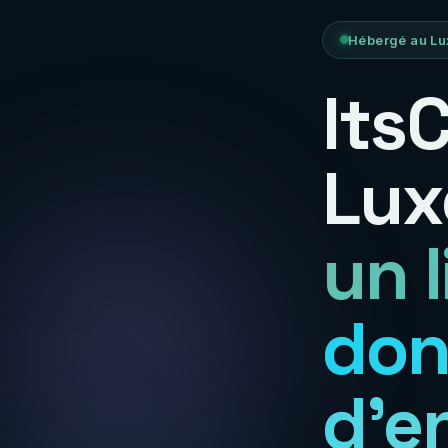
Hébergé au Lu
Its
Lux
un 
don
d'e