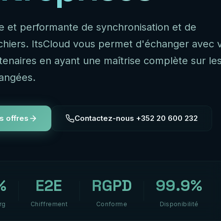
le et performante de synchronisation et de
ichiers. ItsCloud vous permet d'échanger avec 
rtenaires en ayant une maîtrise complète sur le
angées.
s offres
Contactez-nous +352 20 600 232
%
E2E
RGPD
99.9%
rg
Chiffrement
Conforme
Disponibilité