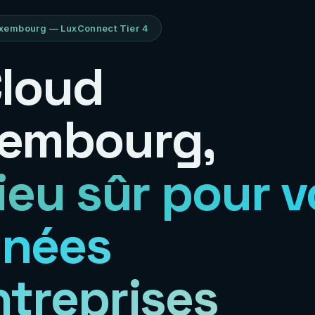
xembourg — LuxConnect Tier 4
Cloud
embourg,
lieu sûr pour 
nées
ntreprises