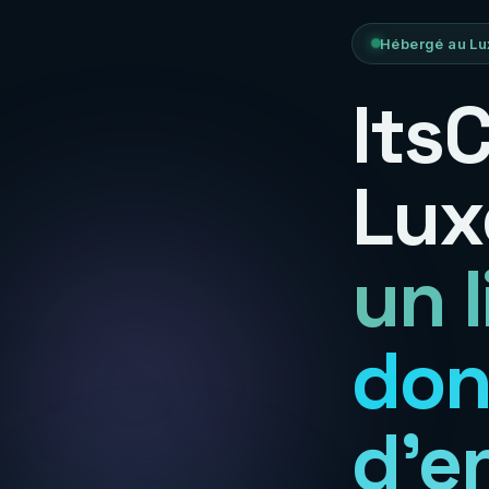
Hébergé au Lu
Its
Lux
un 
don
d'e