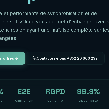
le et performante de synchronisation et de
ichiers. ItsCloud vous permet d'échanger avec 
rtenaires en ayant une maîtrise complète sur le
angées.
s offres
Contactez-nous +352 20 600 232
%
E2E
RGPD
99.9%
rg
Chiffrement
Conforme
Disponibilité