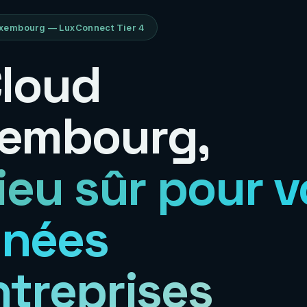
xembourg — LuxConnect Tier 4
Cloud
embourg,
lieu sûr pour 
nées
ntreprises