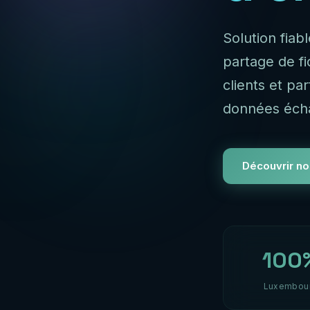
Solution fiab
partage de f
clients et pa
données éch
Découvrir no
100
Luxembou