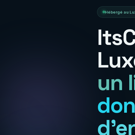
Hébergé au Lu
Its
Lux
un 
don
d'e