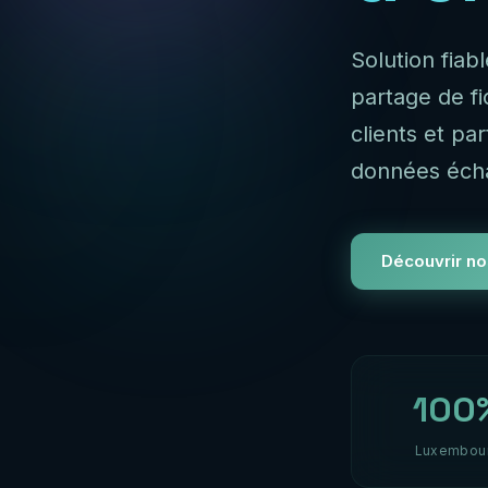
Solution fiab
partage de f
clients et pa
données éch
Découvrir no
100
Luxembou