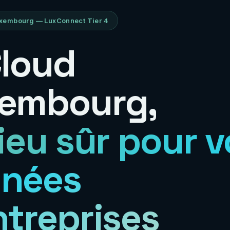
xembourg — LuxConnect Tier 4
Cloud
embourg,
lieu sûr pour 
nées
ntreprises