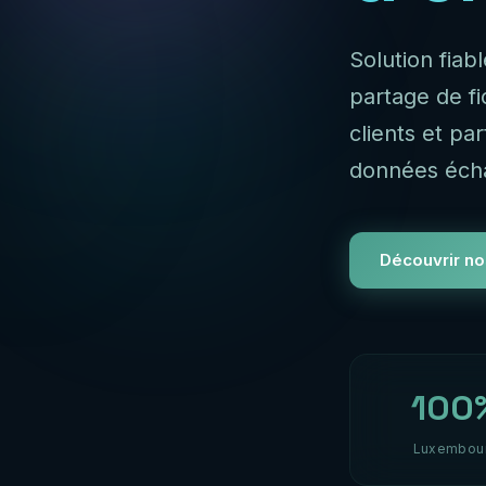
Solution fiab
partage de f
clients et pa
données éch
Découvrir no
100
Luxembou