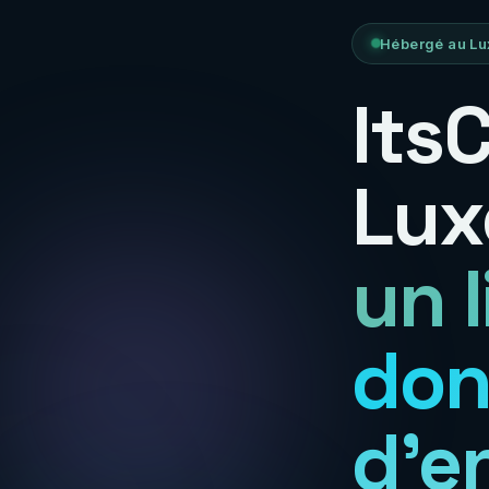
Hébergé au Lu
Its
Lux
un 
don
d'e