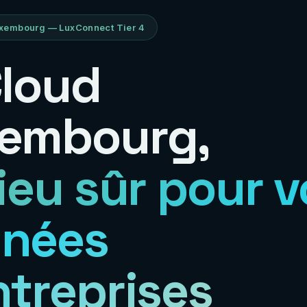
xembourg — LuxConnect Tier 4
Cloud
embourg,
lieu sûr pour 
nées
ntreprises