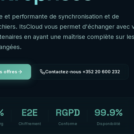
le et performante de synchronisation et de
ichiers. ItsCloud vous permet d'échanger avec 
rtenaires en ayant une maîtrise complète sur le
angées.
s offres
Contactez-nous +352 20 600 232
%
E2E
RGPD
99.9%
rg
Chiffrement
Conforme
Disponibilité