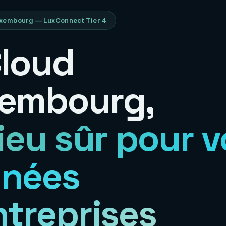
xembourg — LuxConnect Tier 4
Cloud
embourg,
lieu sûr pour 
nées
ntreprises