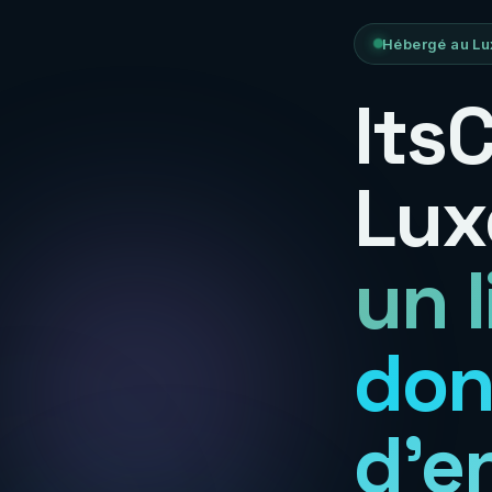
Hébergé au Lu
Its
Lux
un 
don
d'e