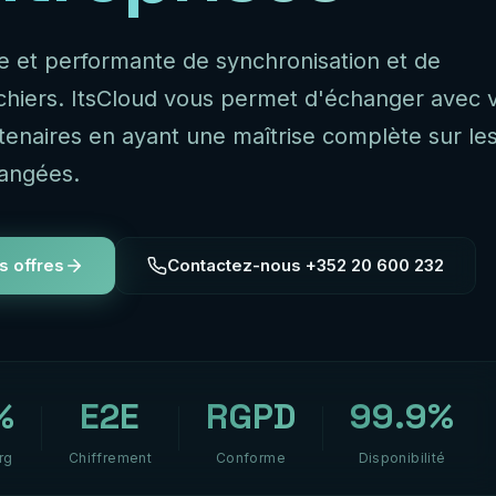
le et performante de synchronisation et de
ichiers. ItsCloud vous permet d'échanger avec 
rtenaires en ayant une maîtrise complète sur le
angées.
s offres
Contactez-nous +352 20 600 232
%
E2E
RGPD
99.9%
rg
Chiffrement
Conforme
Disponibilité