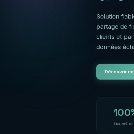
Solution fiab
partage de f
clients et pa
données éch
Découvrir no
100
Luxembou