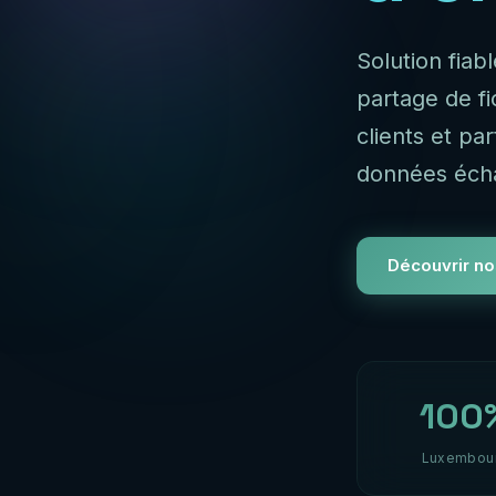
Solution fiab
partage de f
clients et pa
données éch
Découvrir no
100
Luxembou