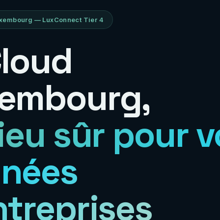
xembourg — LuxConnect Tier 4
Cloud
embourg,
lieu sûr pour 
nées
ntreprises