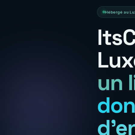
Hébergé au Lu
Its
Lux
un 
don
d'e