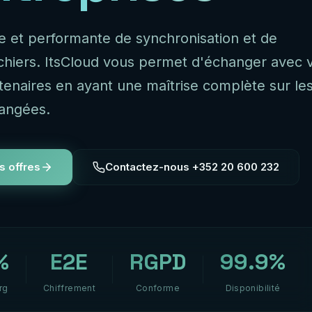
le et performante de synchronisation et de
ichiers. ItsCloud vous permet d'échanger avec 
rtenaires en ayant une maîtrise complète sur le
angées.
s offres
Contactez-nous +352 20 600 232
%
E2E
RGPD
99.9%
rg
Chiffrement
Conforme
Disponibilité