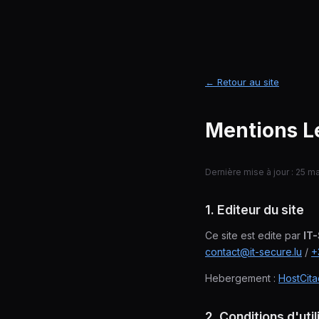
← Retour au site
Mentions L
Dernière mise à jour : 25 m
1. Editeur du site
Ce site est edite par
IT-
contact@it-secure.lu
/
+
Hebergement :
HostCita
2. Conditions d'util