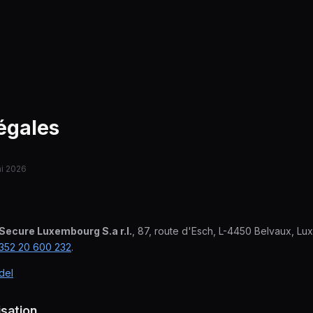
égales
ai 2026
Secure Luxembourg S.a r.l.
, 87, route d'Esch, L-4450 Belvaux, Lu
352 20 600 232
.
del
isation